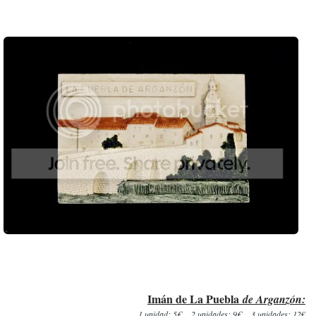
Imán de La Puebla
d
e Arganzón:
1 unidad: 5€
2 unidades: 9
€
3 unidades: 12
€