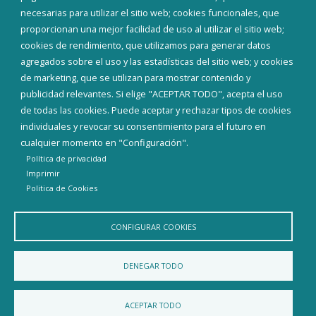
INICIAR SESIÓN
necesarias para utilizar el sitio web; cookies funcionales, que
MAPA WEB
proporcionan una mejor facilidad de uso al utilizar el sitio web;
cookies de rendimiento, que utilizamos para generar datos
agregados sobre el uso y las estadísticas del sitio web; y cookies
de marketing, que se utilizan para mostrar contenido y
publicidad relevantes. Si elige "ACEPTAR TODO", acepta el uso
de todas las cookies. Puede aceptar y rechazar tipos de cookies
individuales y revocar su consentimiento para el futuro en
cualquier momento en "Configuración".
Política de privacidad
Imprimir
Politica de Cookies
Aviso Legal
Política de privacidad
Política de Cookies
CONFIGURAR COOKIES
Declaración de accesibilidad
DENEGAR TODO
Diputación de Burgos
ACEPTAR TODO