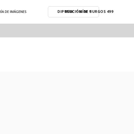
MAX: º MÍN: º
ÍA DE IMÁGENES