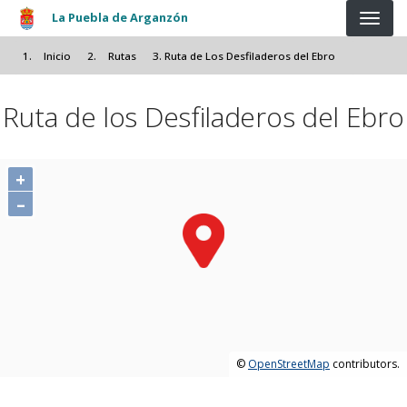
Pasar al contenido principal
La Puebla de Arganzón
Inicio
Rutas
Ruta de Los Desfiladeros del Ebro
Ruta de los Desfiladeros del Ebro
+
–
©
OpenStreetMap
contributors.